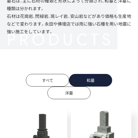
墓石は、主に石材の種類と形状によって分類され、和墓と洋墓に
種類は分かれます。
石材は花崗岩、閃緑岩、斑レイ岩、安山岩などがあり価格も生産地
などで変わります。永田や佛壇店では雨に強い石種を用い地震に
強い施工をしています。
すべて
和墓
洋墓