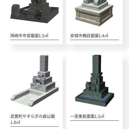
岡崎市市営墓園1.5㎡
安城市橋目霊園1.4㎡
武豊町やすらぎの森公園
一宮東島霊園1.2㎡
1.8㎡