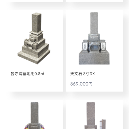
各寺院墓地用0.8㎡
天文石 8寸DX
869,000
円