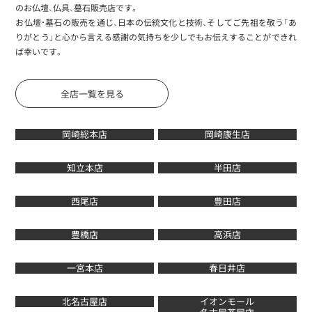
のお仏壇、仏具、墓石販売店です。
お仏壇・墓石の販売を通じ、日本の伝統文化と技術、そしてご先祖を敬う「あ
りがとう」と心から言える感謝の気持ちを少しでもお伝えすることができれ
ば幸いです。
全店一覧を見る
岡崎総本店
岡崎康生店
知立本店
半田店
西尾店
豊田店
豊橋店
高浜店
一宮本店
春日井店
北名古屋店
イオンモール