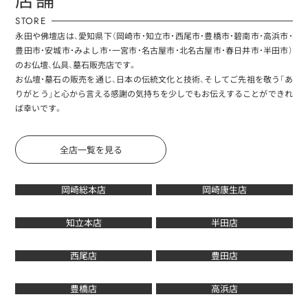
STORE
永田や佛壇店は、愛知県下（岡崎市・知立市・西尾市・豊橋市・碧南市・高浜市・
豊田市・安城市・みよし市・一宮市・名古屋市・北名古屋市・春日井市・半田市）
のお仏壇、仏具、墓石販売店です。
お仏壇・墓石の販売を通じ、日本の伝統文化と技術、そしてご先祖を敬う「あ
りがとう」と心から言える感謝の気持ちを少しでもお伝えすることができれ
ば幸いです。
全店一覧を見る
岡崎総本店
岡崎康生店
知立本店
半田店
西尾店
豊田店
豊橋店
高浜店