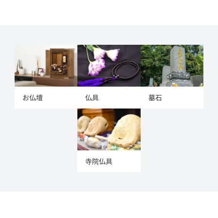
お仏壇
仏具
墓石
寺院仏具