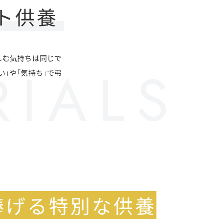
ト供養
しむ気持ちは同じで
」や「気持ち」で弔
捧げる特別な供養