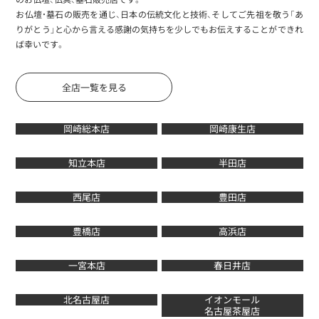
お仏壇・墓石の販売を通じ、日本の伝統文化と技術、そしてご先祖を敬う「あ
りがとう」と心から言える感謝の気持ちを少しでもお伝えすることができれ
ば幸いです。
全店一覧を見る
岡崎総本店
岡崎康生店
知立本店
半田店
西尾店
豊田店
豊橋店
高浜店
一宮本店
春日井店
北名古屋店
イオンモール
名古屋茶屋店