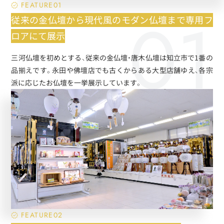
FEATURE01
従来の金仏壇から現代風のモダン仏壇まで専用フ
ロアにて展示
三河仏壇を初めとする、従来の金仏壇・唐木仏壇は知立市で1番の
品揃えです。永田や佛壇店でも古くからある大型店舗ゆえ、各宗
派に応じたお仏壇を一挙展示しています。
FEATURE02