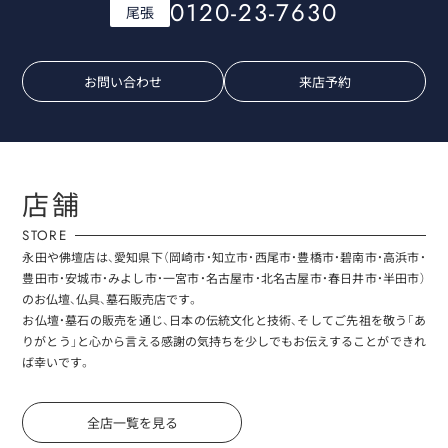
0120-23-7630
尾張
お問い合わせ
来店予約
店舗
STORE
永田や佛壇店は、愛知県下（岡崎市・知立市・西尾市・豊橋市・碧南市・高浜市・
豊田市・安城市・みよし市・一宮市・名古屋市・北名古屋市・春日井市・半田市）
のお仏壇、仏具、墓石販売店です。
お仏壇・墓石の販売を通じ、日本の伝統文化と技術、そしてご先祖を敬う「あ
りがとう」と心から言える感謝の気持ちを少しでもお伝えすることができれ
ば幸いです。
全店一覧を見る