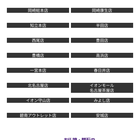
岡崎総本店
岡崎康生店
知立本店
半田店
西尾店
豊田店
豊橋店
高浜店
一宮本店
春日井店
北名古屋店
イオンモール
名古屋茶屋店
イオン守山店
みよし店
碧南アウトレット店
安城店