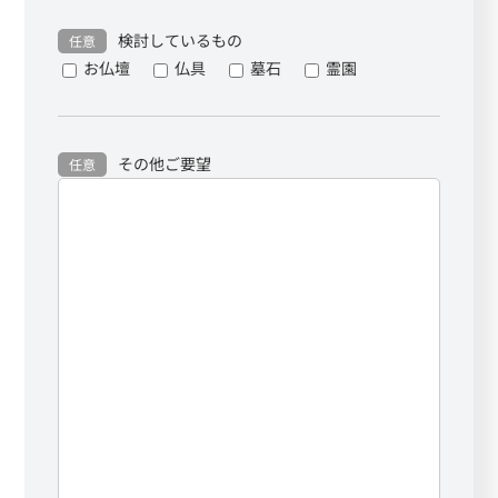
検討しているもの
任意
お仏壇
仏具
墓石
霊園
その他ご要望
任意