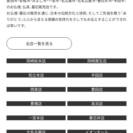
豊田市・安城市・みよし市・一宮市・名古屋市・北名古屋市・春日井市・半田市）
のお仏壇、仏具、墓石販売店です。
お仏壇・墓石の販売を通じ、日本の伝統文化と技術、そしてご先祖を敬う「あ
りがとう」と心から言える感謝の気持ちを少しでもお伝えすることができれ
ば幸いです。
全店一覧を見る
岡崎総本店
岡崎康生店
知立本店
半田店
西尾店
豊田店
豊橋店
高浜店
一宮本店
春日井店
北名古屋店
イオンモール