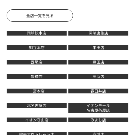
全店一覧を見る
岡崎総本店
岡崎康生店
知立本店
半田店
西尾店
豊田店
豊橋店
高浜店
一宮本店
春日井店
北名古屋店
イオンモール
名古屋茶屋店
イオン守山店
みよし店
碧南アウトレット店
安城店