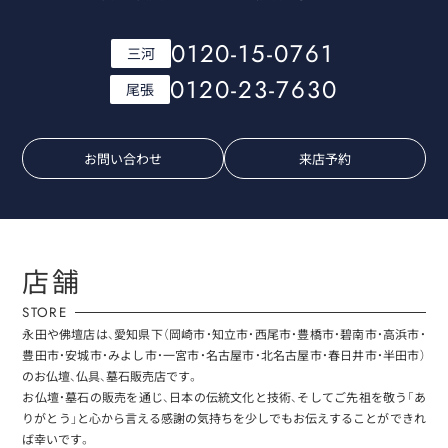
0120-15-0761
三河
0120-23-7630
尾張
お問い合わせ
来店予約
店舗
STORE
永田や佛壇店は、愛知県下（岡崎市・知立市・西尾市・豊橋市・碧南市・高浜市・
豊田市・安城市・みよし市・一宮市・名古屋市・北名古屋市・春日井市・半田市）
のお仏壇、仏具、墓石販売店です。
お仏壇・墓石の販売を通じ、日本の伝統文化と技術、そしてご先祖を敬う「あ
りがとう」と心から言える感謝の気持ちを少しでもお伝えすることができれ
ば幸いです。