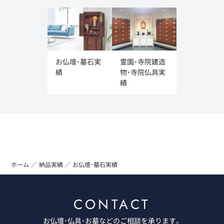
お仏壇・墓石実
霊園・寺院建造
績
物・寺院仏具実
績
ホーム
納品実績
お仏壇・墓石実績
CONTACT
お仏壇・仏具・お墓などのご相談を承ります。