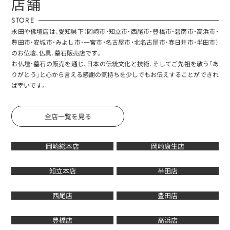
店舗
STORE
永田や佛壇店は、愛知県下（岡崎市・知立市・西尾市・豊橋市・碧南市・高浜市・
豊田市・安城市・みよし市・一宮市・名古屋市・北名古屋市・春日井市・半田市）
のお仏壇、仏具、墓石販売店です。
お仏壇・墓石の販売を通じ、日本の伝統文化と技術、そしてご先祖を敬う「あ
りがとう」と心から言える感謝の気持ちを少しでもお伝えすることができれ
ば幸いです。
全店一覧を見る
岡崎総本店
岡崎康生店
知立本店
半田店
西尾店
豊田店
豊橋店
高浜店