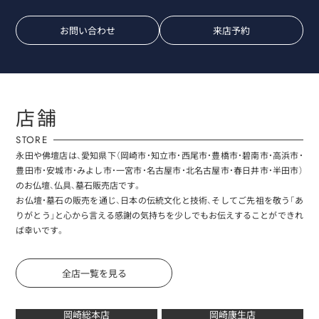
お問い合わせ
来店予約
店舗
STORE
永田や佛壇店は、愛知県下（岡崎市・知立市・西尾市・豊橋市・碧南市・高浜市・
豊田市・安城市・みよし市・一宮市・名古屋市・北名古屋市・春日井市・半田市）
のお仏壇、仏具、墓石販売店です。
お仏壇・墓石の販売を通じ、日本の伝統文化と技術、そしてご先祖を敬う「あ
りがとう」と心から言える感謝の気持ちを少しでもお伝えすることができれ
ば幸いです。
全店一覧を見る
岡崎総本店
岡崎康生店