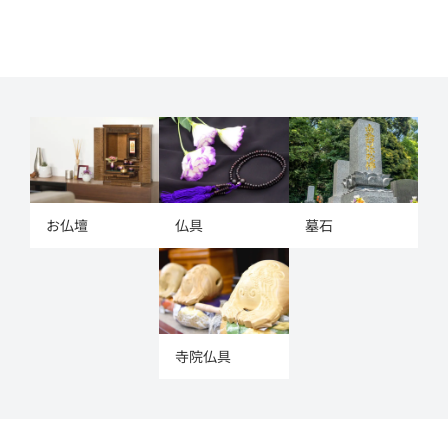
お仏壇
仏具
墓石
寺院仏具