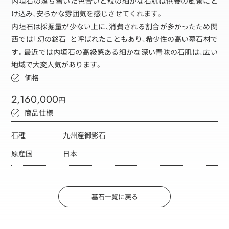
内垣石の落ち着いた色合いと粒の細かな石肌は供養の風景にと
け込み、安らかな雰囲気を感じさせてくれます。
内垣石は採掘量が少ない上に、消費される割合が多かったため関
西では「幻の銘石」と呼ばれたこともあり、希少性の高い墓石材で
す。最近では内垣石の高級感ある細かな深い青味の石肌は、広い
地域で大変人気があります。
価格
2,160,000
円
商品仕様
石種
九州産御影石
原産国
日本
墓石一覧に戻る