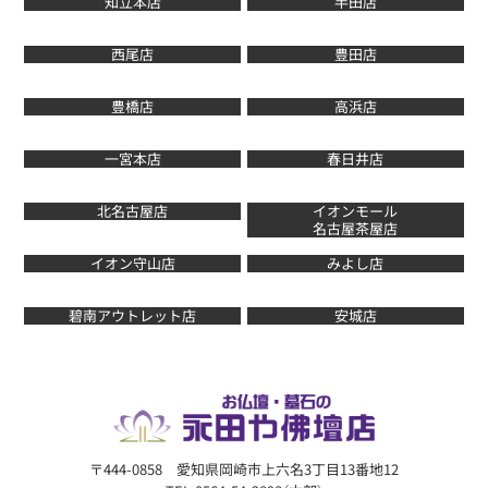
知立本店
半田店
西尾店
豊田店
豊橋店
高浜店
一宮本店
春日井店
北名古屋店
イオンモール
名古屋茶屋店
イオン守山店
みよし店
碧南アウトレット店
安城店
〒444-0858 愛知県岡崎市上六名3丁目13番地12