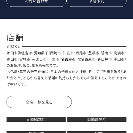
お問い合わせ
来店予約
店舗
STORE
永田や佛壇店は、愛知県下（岡崎市・知立市・西尾市・豊橋市・碧南市・高浜市・
豊田市・安城市・みよし市・一宮市・名古屋市・北名古屋市・春日井市・半田市）
のお仏壇、仏具、墓石販売店です。
お仏壇・墓石の販売を通じ、日本の伝統文化と技術、そしてご先祖を敬う「あ
りがとう」と心から言える感謝の気持ちを少しでもお伝えすることができれ
ば幸いです。
全店一覧を見る
岡崎総本店
岡崎康生店