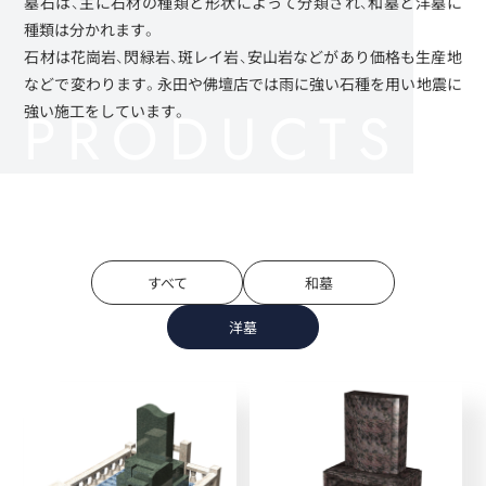
墓石は、主に石材の種類と形状によって分類され、和墓と洋墓に
種類は分かれます。
石材は花崗岩、閃緑岩、斑レイ岩、安山岩などがあり価格も生産地
などで変わります。永田や佛壇店では雨に強い石種を用い地震に
強い施工をしています。
すべて
和墓
洋墓