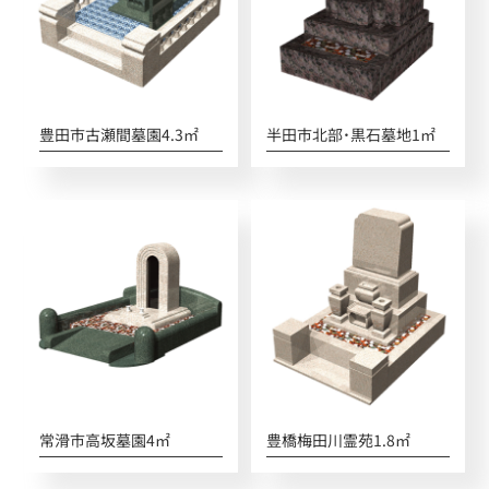
豊田市古瀬間墓園4.3㎡
半田市北部・黒石墓地1㎡
常滑市高坂墓園4㎡
豊橋梅田川霊苑1.8㎡