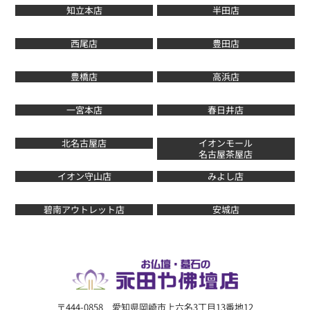
知立本店
半田店
西尾店
豊田店
豊橋店
高浜店
一宮本店
春日井店
北名古屋店
イオンモール
名古屋茶屋店
イオン守山店
みよし店
碧南アウトレット店
安城店
〒444-0858 愛知県岡崎市上六名3丁目13番地12