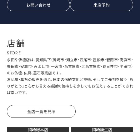
お問い合わせ
来店予約
店舗
STORE
永田や佛壇店は、愛知県下（岡崎市・知立市・西尾市・豊橋市・碧南市・高浜市・
豊田市・安城市・みよし市・一宮市・名古屋市・北名古屋市・春日井市・半田市）
のお仏壇、仏具、墓石販売店です。
お仏壇・墓石の販売を通じ、日本の伝統文化と技術、そしてご先祖を敬う「あ
りがとう」と心から言える感謝の気持ちを少しでもお伝えすることができれ
ば幸いです。
全店一覧を見る
岡崎総本店
岡崎康生店