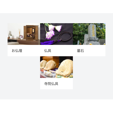
お仏壇
仏具
墓石
寺院仏具