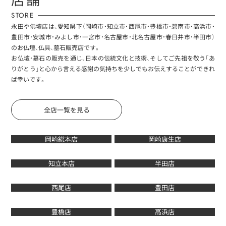
STORE
永田や佛壇店は、愛知県下（岡崎市・知立市・西尾市・豊橋市・碧南市・高浜市・
豊田市・安城市・みよし市・一宮市・名古屋市・北名古屋市・春日井市・半田市）
のお仏壇、仏具、墓石販売店です。
お仏壇・墓石の販売を通じ、日本の伝統文化と技術、そしてご先祖を敬う「あ
りがとう」と心から言える感謝の気持ちを少しでもお伝えすることができれ
ば幸いです。
全店一覧を見る
岡崎総本店
岡崎康生店
知立本店
半田店
西尾店
豊田店
豊橋店
高浜店