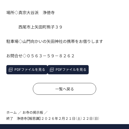
場所◇真宗大谷派 浄徳寺
西尾市上矢田町熊子３９
駐車場◇山門向かいの矢田神社の携帯をお借りします
お問合せ◇０５６３－５９－８２６２
PDFファイルを見る
PDFファイルを見る
一覧へ戻る
ホーム
お寺の掲示板
終了 浄徳寺【報恩講】２０２６年２月２１日（土）２２日（日）