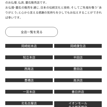
のお仏壇、仏具、墓石販売店です。
お仏壇・墓石の販売を通じ、日本の伝統文化と技術、そしてご先祖を敬う「あ
りがとう」と心から言える感謝の気持ちを少しでもお伝えすることができれ
ば幸いです。
全店一覧を見る
岡崎総本店
岡崎康生店
知立本店
半田店
西尾店
豊田店
豊橋店
高浜店
一宮本店
春日井店
北名古屋店
イオンモール
名古屋茶屋店