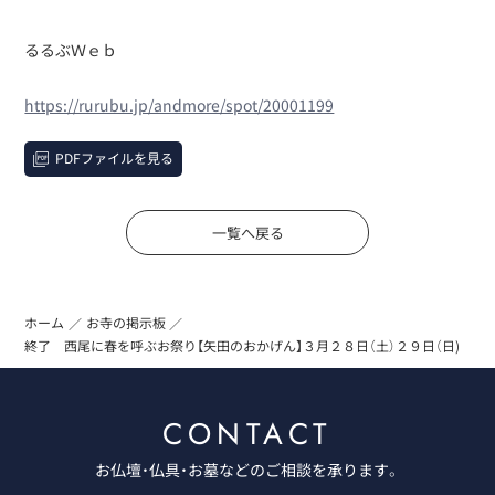
るるぶＷｅｂ
https://rurubu.jp/andmore/spot/20001199
PDFファイルを見る
一覧へ戻る
ホーム
お寺の掲示板
終了 西尾に春を呼ぶお祭り【矢田のおかげん】３月２８日（土）２９日（日)
CONTACT
お仏壇・仏具・お墓などのご相談を承ります。