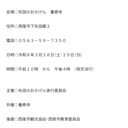
会場◇矢田のおかげん 養寿寺
住所◇西尾市下矢田郷２
電話◇０５６３－５９－７３５０
日時◇令和８年３月２８日（土）２９日（日)
時間◇午前１０時 から 午後４時 （雨天決行）
主催◇矢田のおかげん実行委員会
共催◇養寿寺
後援◇西尾市観光協会・西尾市教育委員会