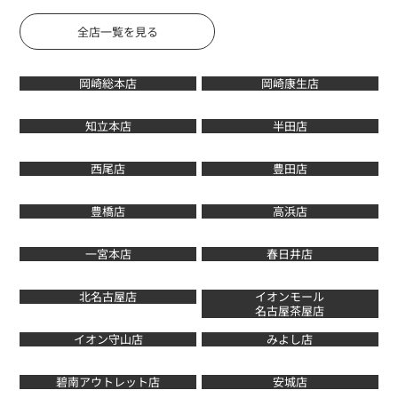
全店一覧を見る
岡崎総本店
岡崎康生店
知立本店
半田店
西尾店
豊田店
豊橋店
高浜店
一宮本店
春日井店
北名古屋店
イオンモール
名古屋茶屋店
イオン守山店
みよし店
碧南アウトレット店
安城店