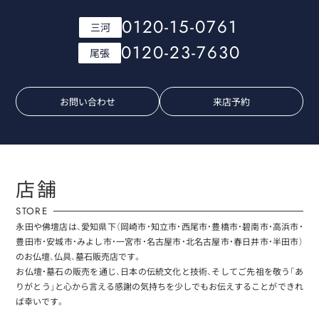
0120-15-0761
三河
0120-23-7630
尾張
お問い合わせ
来店予約
店舗
STORE
永田や佛壇店は、愛知県下（岡崎市・知立市・西尾市・豊橋市・碧南市・高浜市・
豊田市・安城市・みよし市・一宮市・名古屋市・北名古屋市・春日井市・半田市）
のお仏壇、仏具、墓石販売店です。
お仏壇・墓石の販売を通じ、日本の伝統文化と技術、そしてご先祖を敬う「あ
りがとう」と心から言える感謝の気持ちを少しでもお伝えすることができれ
ば幸いです。